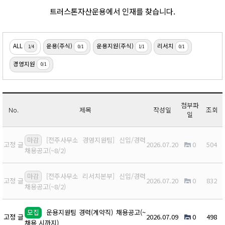
트러스톤자산운용에서 인재를 찾습니다.
ALL
운용(주식)
운용지원(주식)
리서치
1/4
0/1
1/1
0/1
경영지원
0/1
첨부파
No.
제목
작성일
조회
일
마감
[전주사무소 경영지원팀] 신입/경력
고정 글
2026.07.20
0
504
채용공고(~8/2)
마감
[전주사무소 리서치본부] 신입/경력
고정 글
2026.07.20
0
832
채용공고(~8/2)
모집
운용지원팀 경력(계약직) 채용공고(~
고정 글
2026.07.09
0
498
채용 시까지)