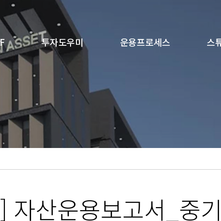
F
투자도우미
운용프로세스
스
] 자산운용보고서_중