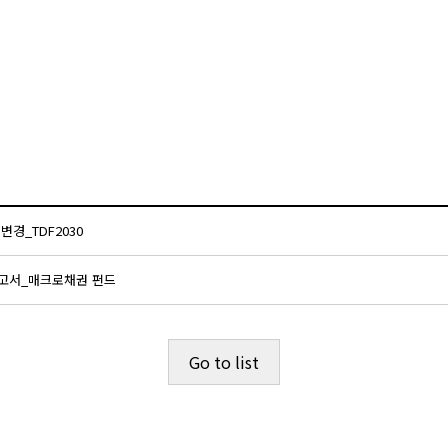
변경_TDF2030
보고서_매크로채권 펀드
Go to list