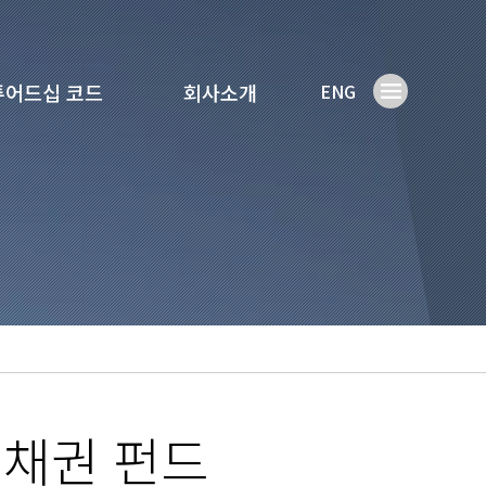
튜어드십 코드
회사소개
ENG
기채권 펀드