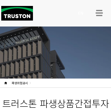
ENG
파생위험공시
트러스톤 파생상품간접투자