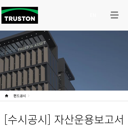
ENG
펀드공시
[수시공시] 자산운용보고서