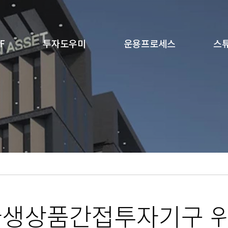
F
투자도우미
운용프로세스
스
파생상품간접투자기구 