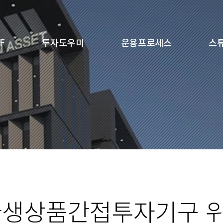
F
투자도우미
운용프로세스
스
파생상품간접투자기구 