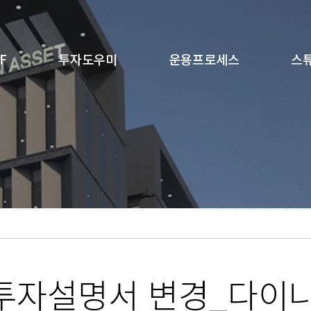
F
투자도우미
운용프로세스
스
 투자설명서 변경_다이