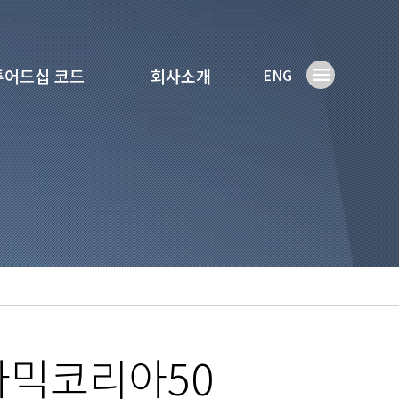
튜어드십 코드
회사소개
ENG
나믹코리아50