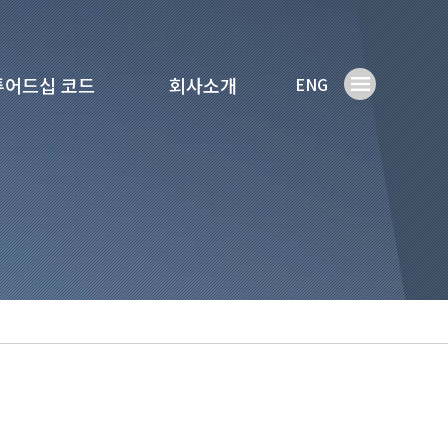
튜어드십 코드
회사소개
ENG