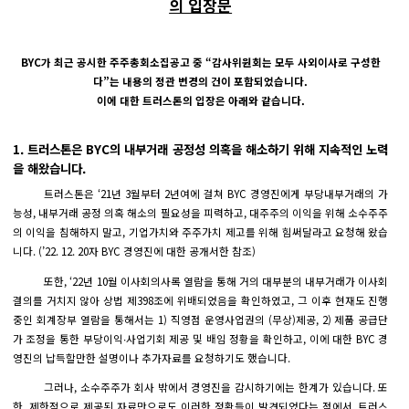
의 입장문
BYC가 최근 공시한 주주총회소집공고 중 “감사위원회는 모두 사외이사로 구성한
다”는 내용의 정관 변경의 건이 포함되었습니다.
이에 대한 트러스톤의 입장은 아래와 같습니다.
1. 트러스톤은 BYC의 내부거래 공정성 의혹을 해소하기 위해 지속적인 노력
을 해왔습니다.
트러스톤은 ‘21년 3월부터 2년여에 걸쳐 BYC 경영진에게 부당내부거래의 가
능성, 내부거래 공정 의혹 해소의 필요성을 피력하고, 대주주의 이익을 위해 소수주주
의 이익을 침해하지 말고, 기업가치와 주주가치 제고를 위해 힘써달라고 요청해 왔습
니다. (’22. 12. 20자 BYC 경영진에 대한 공개서한 참조)
또한, ‘22년 10월 이사회의사록 열람을 통해 거의 대부분의 내부거래가 이사회
결의를 거치지 않아 상법 제398조에 위배되었음을 확인하였고, 그 이후 현재도 진행
중인 회계장부 열람을 통해서는 1) 직영점 운영사업권의 (무상)제공, 2) 제품 공급단
가 조정을 통한 부당이익∙사업기회 제공 및 배임 정황을 확인하고, 이에 대한 BYC 경
영진의 납득할만한 설명이나 추가자료를 요청하기도 했습니다.
그러나, 소수주주가 회사 밖에서 경영진을 감시하기에는 한계가 있습니다. 또
한, 제한적으로 제공된 자료만으로도 이러한 정황들이 발견되었다는 점에서, 트러스