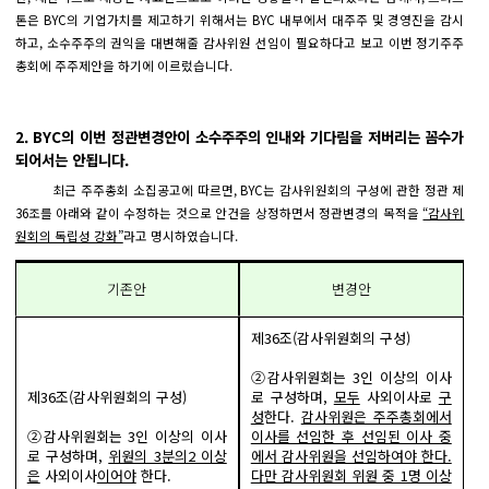
톤은 BYC의 기업가치를 제고하기 위해서는 BYC 내부에서 대주주 및 경영진을 감시
하고, 소수주주의 권익을 대변해줄 감사위원 선임이 필요하다고 보고 이번 정기주주
총회에 주주제안을 하기에 이르렀습니다.
2. BYC의 이번 정관변경안이 소수주주의 인내와 기다림을 저버리는 꼼수가
되어서는 안됩니다.
최근 주주총회 소집공고에 따르면, BYC는 감사위원회의 구성에 관한 정관 제
36조를 아래와 같이 수정하는 것으로 안건을 상정하면서 정관변경의 목적을
“감사위
원회의 독립성 강화”
라고 명시하였습니다.
기존안
변경안
제36조(감사위원회의 구성)
②감사위원회는 3인 이상의 이사
제36조(감사위원회의 구성)
로 구성하며,
모두
사외이사로
구
성
한다.
감사위원은 주주총회에서
②감사위원회는 3인 이상의 이사
이사를 선임한 후 선임된 이사 중
로 구성하며,
위원의 3분의2 이상
에서 감사위원을 선임하여야 한다.
은
사외이사
이어야
한다.
다만 감사위원회 위원 중 1명 이상