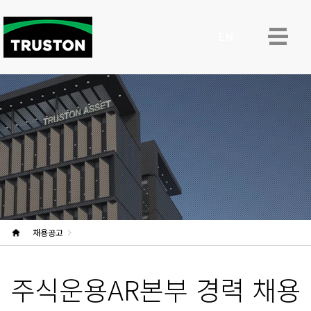
ENG
채용공고
주식운용AR본부 경력 채용