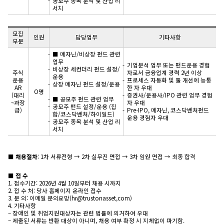
공모주 종목 분석 및 산업 리
서치
모집
인원
담당업무
기타사항
부문
■ 메자닌/비상장 펀드 관련
업무
기업분석 업무 또는 펀드운용 경험
비상장 세컨더리 펀드 설정/
주식
자로서 금융업계 경력 2년 이상
운용
운용
프로세스 자동화 및 툴 개선에 능통
상장 메자닌 펀드 설정/운용
AR
한 자 우대
O명
(대리
증권사/운용사/IPO 관련 업무 경험
■ 공모주 펀드 관련 업무
~과장
자 우대
공모주 펀드 설정/운용 (집
급)
Pre-IPO, 메자닌, 코스닥벤처펀드
합/코스닥벤처/하이일드)
운용 경험자 우대
공모주 종목 분석 및 산업 리
서치
■ 채용절차
: 1차 서류전형 → 2차 실무진 면접 → 3차 임원 면접 → 최종 합격
■ 접 수
1. 접수기간: 2026년 4월 10일부터 채용 시까지
2. 접 수 처: 당사 홈페이지 온라인 접수
3. 문 의: 이메일 문의요망(hr@trustonasset,com)
4. 기타사항
– 장애인 및 취업지원대상자는 관련 법률에 의거하여 우대
– 제출된 서류는 반환 대상이 아니며, 채용 여부 확정 시 지체없이 파기함.