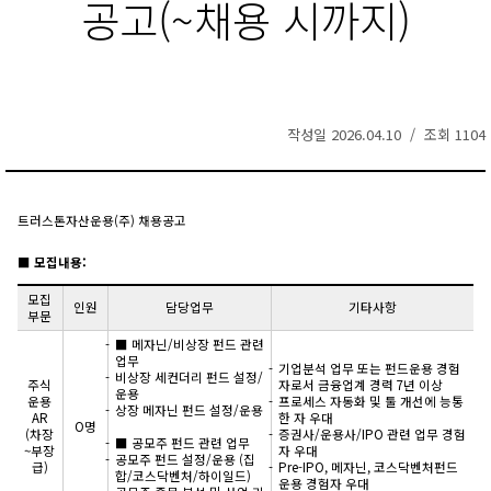
공고(~채용 시까지)
작성일 2026.04.10 / 조회 1104
트러스톤자산운용(주) 채용공고
■ 모집내용:
모집
인원
담당업무
기타사항
부문
■ 메자닌/비상장 펀드 관련
업무
기업분석 업무 또는 펀드운용 경험
비상장 세컨더리 펀드 설정/
주식
자로서 금융업계 경력 7년 이상
운용
운용
프로세스 자동화 및 툴 개선에 능통
상장 메자닌 펀드 설정/운용
AR
한 자 우대
O명
(차장
증권사/운용사/IPO 관련 업무 경험
■ 공모주 펀드 관련 업무
~부장
자 우대
공모주 펀드 설정/운용 (집
급)
Pre-IPO, 메자닌, 코스닥벤처펀드
합/코스닥벤처/하이일드)
운용 경험자 우대