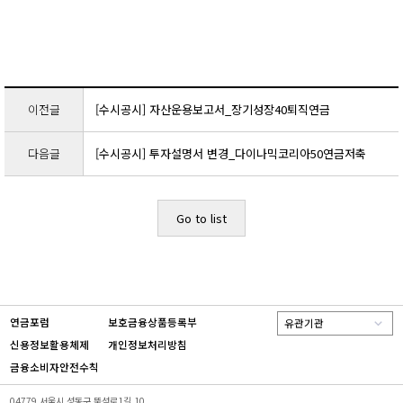
이전글
[수시공시] 자산운용보고서_장기성장40퇴직연금
다음글
[수시공시] 투자설명서 변경_다이나믹코리아50연금저축
Go to list
연금포럼
보호금융상품등록부
유관기관
신용정보활용체제
개인정보처리방침
금융소비자안전수칙
04779 서울시 성동구 뚝섬로1길 10