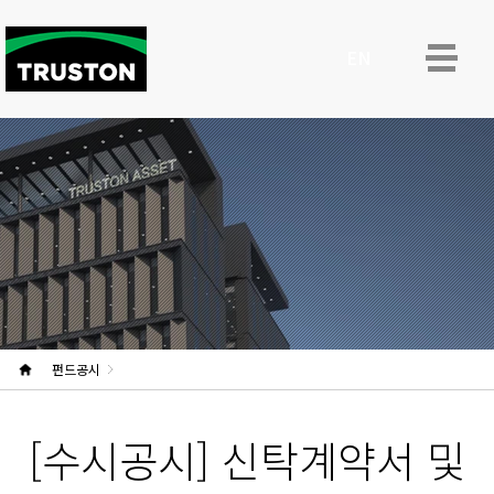
ENG
펀드공시
[수시공시] 신탁계약서 및