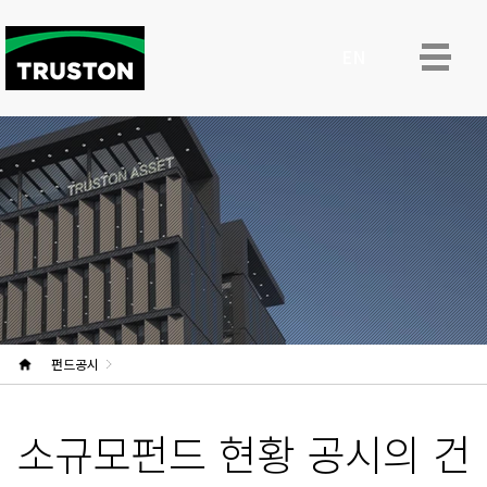
ENG
펀드공시
소규모펀드 현황 공시의 건