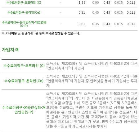
수수료미징구-오프라인 (C)
-
1.36
0.90
0.43
0.015
0.015
수수료미징구-온라인(Ce)
-
0.91
0.45
0.43
0.015
0.015
수수료미징구-온라인슈퍼-개인연금
-
0.81
0.35
0.43
0.015
0.015
(S-P)
※ 기타비용 및 증권거래비용 등이 추가로 발생할 수 있습니다.
가입자격
소득세법 제20조의3 및 소득세법시행령 제40조의2에 따른
수수료미징구-오프라인 (C)
“연금저축계좌”의 가입자
소득세법 제20조의3 및 소득세법시행령 제40조의2에 따른
수수료미징구-온라인(Ce)
“연금저축계좌”의 가입자 중 인터넷을 통하여 가입하는 투자
자
소득세법 제20조의3 및 소득세법시행령 제40조의2에 따른
“연금저축계좌”의 가입자 중 자산운용사의 공동판매채널로
서의 역할 수행을 위해 모든 공모 S클래스(S-T 및 S-P클래스
수수료미징구-온라인슈퍼-개
포함)를 취급하고, 객관적 지표를 기준으로 상품을 노출 및
인연금(S-P)
배열하는 온라인판매시스템을 통하여 판매되는 것으로서 다
른 클래스[가입자격(기관 및 고액거래자 등)에 제한이 있는
클래스 제외]보다 판매보수가 낮고, 판매수수료가 징구되지
않는 수익증권에 가입하고자하는 투자자