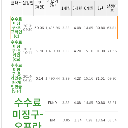
기준가
클래스
설정일
모
(원)
설정이
(억원)
1개월
3개월
6개월
1년
후
수수료
미징
2013-
구-오
50.06
1,485.96
3.33
4.08
14.85
30.80
63.81
04-30
프라인
(C)
수수료
미징
2013-
구-온
5.78
1,489.90
3.38
4.20
15.10
31.38
71.56
10-11
라인
(Ce)
수수료
미징
구-온
2014-
라인슈
0.14
1,490.44
3.39
4.23
15.16
31.51
69.95
04-25
퍼-개
인연금
(S-P)
수수료
FUND
3.33
4.08
14.85
30.80
63.81
미징구-
BM
-3.85
-1.34
7.28
18.64
68.54
오프라