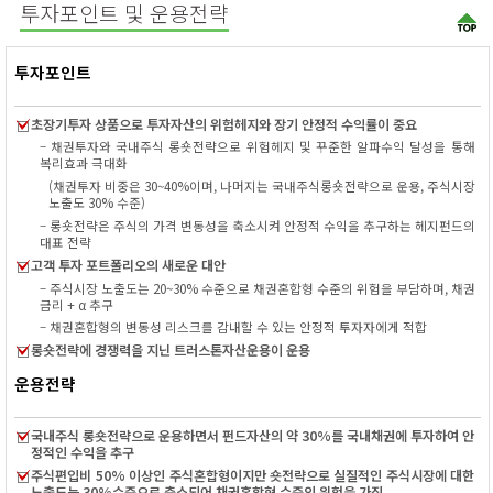
투자포인트 및 운용전략
투자포인트
초장기투자 상품으로 투자자산의 위험헤지와 장기 안정적 수익률이 중요
– 채권투자와 국내주식 롱숏전략으로 위험헤지 및 꾸준한 알파수익 달성을 통해
복리효과 극대화
(채권투자 비중은 30~40%이며, 나머지는 국내주식롱숏전략으로 운용, 주식시장
노출도 30% 수준)
– 롱숏전략은 주식의 가격 변동성을 축소시켜 안정적 수익을 추구하는 헤지펀드의
대표 전략
고객 투자 포트폴리오의 새로운 대안
– 주식시장 노출도는 20~30% 수준으로 채권혼합형 수준의 위험을 부담하며, 채권
금리 + α 추구
– 채권혼합형의 변동성 리스크를 감내할 수 있는 안정적 투자자에게 적합
롱숏전략에 경쟁력을 지닌 트러스톤자산운용이 운용
운용전략
국내주식 롱숏전략으로 운용하면서 펀드자산의 약 30%를 국내채권에 투자하여 안
정적인 수익을 추구
주식편입비 50% 이상인 주식혼합형이지만 숏전략으로 실질적인 주식시장에 대한
노출도는 30%수준으로 축소되어 채권혼합형 수준의 위험을 가짐