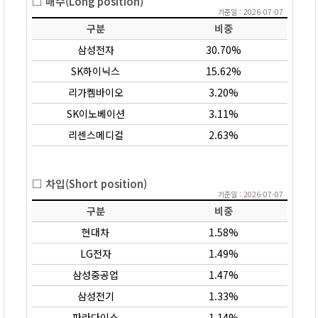
□ 매수(Long position)
기준일 : 2026-07-07
구분
비중
삼성전자
30.70%
SK하이닉스
15.62%
리가켐바이오
3.20%
SK이노베이션
3.11%
리센스메디컬
2.63%
□ 차입(Short position)
기준일 : 2026-07-07
구분
비중
현대차
1.58%
LG전자
1.49%
삼성중공업
1.47%
삼성전기
1.33%
파라다이스
1.14%