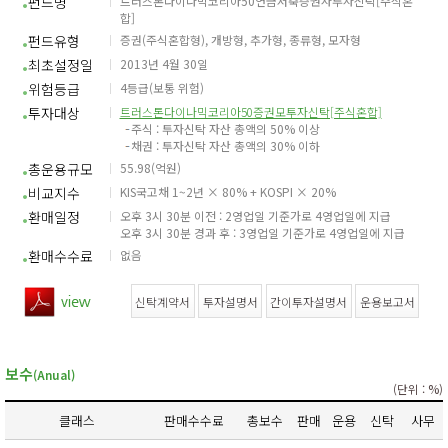
펀드명
트러스톤다이나믹코리아50연금저축증권자투자신탁[주식혼
합]
펀드유형
증권(주식혼합형), 개방형, 추가형, 종류형, 모자형
최초설정일
2013년 4월 30일
위험등급
4등급(보통 위험)
투자대상
트러스톤다이나믹코리아50증권모투자신탁[주식혼합]
주식 : 투자신탁 자산 총액의 50% 이상
채권 : 투자신탁 자산 총액의 30% 이하
총운용규모
55.98(억원)
비교지수
KIS국고채 1~2년 × 80% + KOSPI × 20%
환매일정
오후 3시 30분 이전 : 2영업일 기준가로 4영업일에 지급
오후 3시 30분 경과 후 : 3영업일 기준가로 4영업일에 지급
환매수수료
없음
신탁계약서
투자설명서
간이투자설명서
운용보고서
보수
(Anual)
(단위 : %)
클래스
판매수수료
총보수
판매
운용
신탁
사무