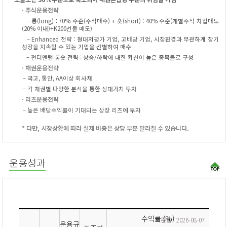
· 주식운용전략
– 롱(long) : 70% 수준(주식매수) + 숏(short) : 40% 수준(개별주식 차입매도
(20% 이내)+K200선물 매도)
– Enhanced 전략 : 절대저평가 기업, 고배당 기업, 시장환경과 무관하게 장기
성장을 지속할 수 있는 기업을 선별하여 매수
– 펀더멘털 롱숏 전략 : 상승/하락에 대한 확신이 높은 종목들로 구성
· 채권운용전략
– 국고, 통안, AA이상 회사채
– 각 채권별 다양한 분석을 통한 상대가치 투자
· 리츠운용전략
– 높은 배당수익률이 기대되는 상장 리츠에 투자
* 다만, 시장상황에 따라 실제 비중은 상당 부분 달라질 수 있습니다.
운용성과
수익률 (%)
기준일 :
2026-08-07
운용규