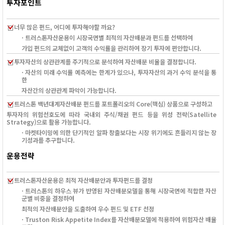
투자포인트
너무 많은 펀드, 어디에 투자해야할 까요?
· 트러스톤자산운용이 시장국면별 최적의 자산배분과 펀드를 선택하여
가입 펀드의 교체없이 고객의 수익률을 관리하여 장기 투자에 편안합니다.
투자자산의 상관관계를 주기적으로 분석하여 자산배분 비율을 결정합니다.
· 자산의 미래 수익률 예측에는 한계가 있으나, 투자자산의 과거 수익 분석을 통
한
자산간의 상관관계 파악이 가능합니다.
트러스톤 백년대계자산배분 펀드를 포트폴리오의 Core(핵심) 상품으로 구성하고
투자자의 위험선호도에 따라 국내외 주식/채권 펀드 등을 위성 전략(Satellite
Strategy)으로 활용 가능합니다.
· 마켓타이밍에 의한 단기적인 알파 창출보다는 시장 위기에도 흔들리지 않는 장
기성과를 추구합니다.
운용전략
트러스톤자산운용은 최적 자산배분안과 투자펀드를 결정
· 트러스톤의 하우스 뷰가 반영된 자산배분모델을 통해 시장국면에 적합한 자산
군별 비중을 결정하여
최적의 자산배분안을 도출하여 우수 펀드 및 ETF 선정
· Truston Risk Appetite Index를 자산배분모델에 적용하여 위험자산 배율