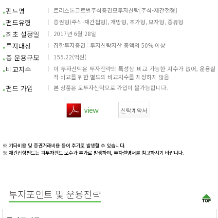
펀드명
트러스톤글로벌주식증권모투자신탁[주식-재간접형]
펀드유형
증권형(주식-재간접형), 개방형, 추가형, 모자형, 종류형
최초 설정일
2017년 6월 28일
투자대상
집합투자증권 : 투자신탁자산 총액의 50% 이상
총 운용규모
155.22(억원)
비교지수
이 투자신탁은 투자전략의 특성상 비교 가능한 지수가 없어, 운용실
적 비교를 위한 별도의 비교지수를 지정하지 않음
펀드 가입
본 상품은 모투자신탁으로 가입이 불가능합니다.
신탁계약서
※ 기타비용 및 증권거래비용 등이 추가로 발생할 수 있습니다.
※ 재간접형펀드는 피투자펀드 보수가 추가로 발생하며, 투자설명서를 참고하시기 바랍니다.
투자포인트 및 운용전략