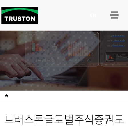
ENG
트러스톤글로벌주식증권모