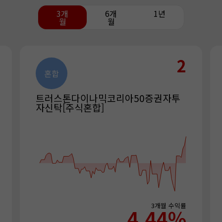
3개
6개
1년
월
월
2
혼합
트러스톤다이나믹코리아50증권자투
자신탁[주식혼합]
3개월
수익률
4.44
%