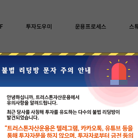
F
투자도우미
운용프로세스
스
[ETF]
TRUSTON 코리아밸류업액티브 ETF
트러스톤의 거버넌스 리서치 역량을 바탕으로 코리아밸류업 지
수 대비 초과수익을 추구합니다.