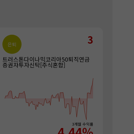
3
은퇴
트러스톤다이나믹코리아50퇴직연금
증권자투자신탁[주식혼합]
3개월
수익률
4.44
%