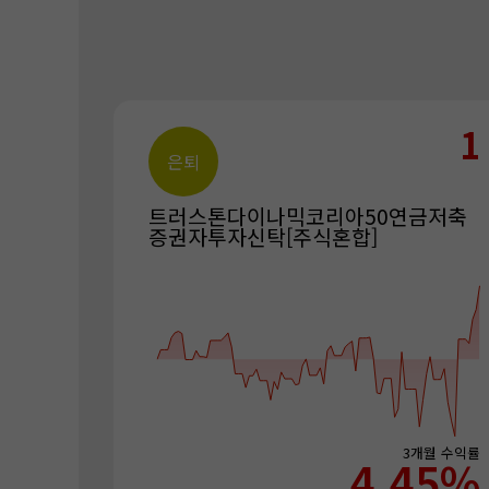
1
은퇴
트러스톤다이나믹코리아50연금저축
증권자투자신탁[주식혼합]
3개월
수익률
4.45
%