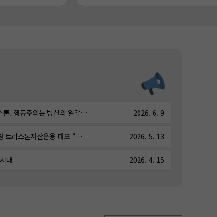
[비즈워치] [투자의 품격]트러스톤, 행동주의는 빙산의 일각…전정한 힘은 ‘주식형 강자’
2026. 6. 9
[아주경제] [아주초대석] 이성원 트러스톤자산운용 대표 “코리아 밸류업 핵심은 ‘자본 재배치’…ROE 높여야 시장 선순환”
2026. 5. 13
 시대
2026. 4. 15